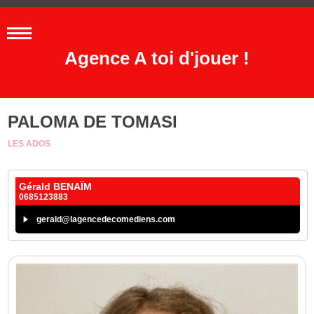
Agence A toi d'jouer !
PALOMA DE TOMASI
LES ADOS
Gérald BENAÏM
0685123883
gerald@lagencedecomediens.com