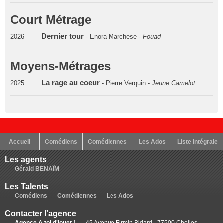
Court Métrage
Dernier tour
2026
- Enora Marchese -
Fouad
Moyens-Métrages
La rage au coeur
2025
- Pierre Verquin -
Jeune Camelot
Accueil
Comédiens
Comédiennes
Les Ados
Liste intégrale
Les agents
Gérald BENAÏM
Les Talents
Comédiens
Comédiennes
Les Ados
Contacter l'agence
Agence A toi d'jouer !
45 Avenue Firmin Bidard - 77500 Chelles