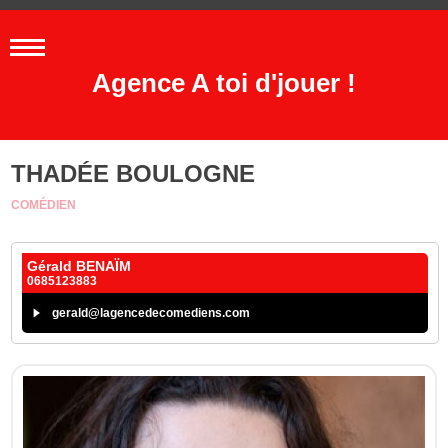
Agence A toi d'jouer !
THADÉE BOULOGNE
COMÉDIEN
Gérald BENAÏM
0685123883
gerald@lagencedecomediens.com