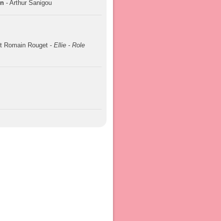
on
- Arthur Sanigou
t Romain Rouget -
Ellie - Role