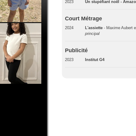
2023
Un stupéfiant noël - Amaz
Court Métrage
2024
L'assiette
- Maxime Aubert e
principal
Publicité
2023
Institut G4