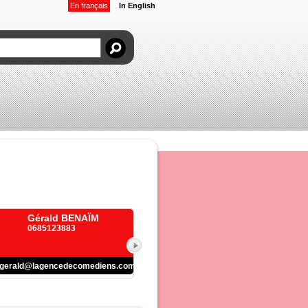
En français
In English
Gérald BENAÏM
0685123883
gerald@lagencedecomediens.com