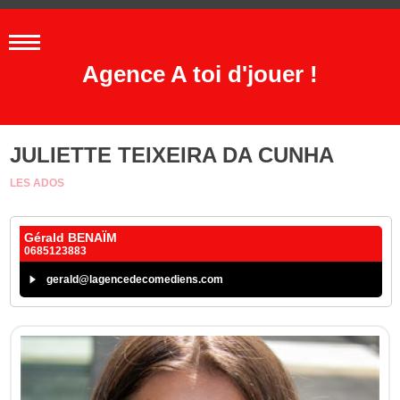
Agence A toi d'jouer !
JULIETTE TEIXEIRA DA CUNHA
LES ADOS
Gérald BENAÏM
0685123883
gerald@lagencedecomediens.com