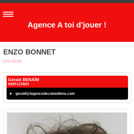
Agence A toi d'jouer !
ENZO BONNET
LES ADOS
Gérald BENAÏM
0685123883
gerald@lagencedecomediens.com