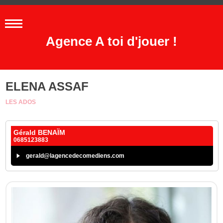
Agence A toi d'jouer !
ELENA ASSAF
LES ADOS
Gérald BENAÏM
0685123883
gerald@lagencedecomediens.com