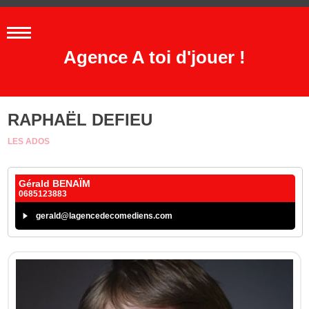
Agence A toi d'jouer !
RAPHAËL DEFIEU
LES ADOS
Gérald BENAÏM
0685123883
gerald@lagencedecomediens.com