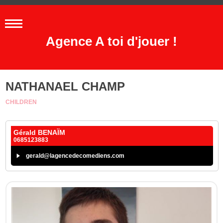
Agence A toi d'jouer !
NATHANAEL CHAMP
CHILDREN
Gérald BENAÏM
0685123883
gerald@lagencedecomediens.com