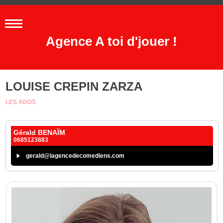
Agence A toi d'jouer !
LOUISE CREPIN ZARZA
LES ADOS
Gérald BENAÏM
0685123883
gerald@lagencedecomediens.com