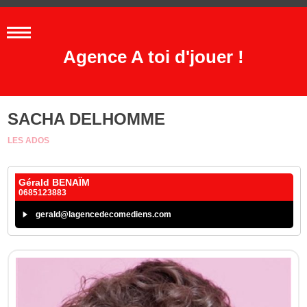
Agence A toi d'jouer !
SACHA DELHOMME
LES ADOS
Gérald BENAÏM
0685123883
gerald@lagencedecomediens.com