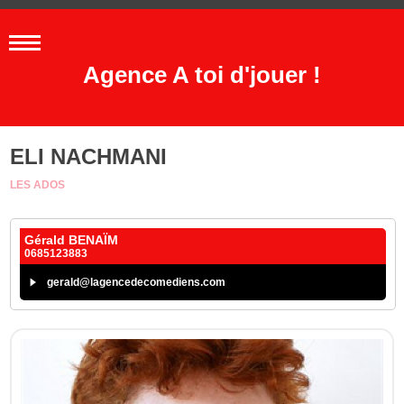
Agence A toi d'jouer !
ELI NACHMANI
LES ADOS
Gérald BENAÏM
0685123883
gerald@lagencedecomediens.com