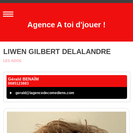
Agence A toi d'jouer !
LIWEN GILBERT DELALANDRE
LES ADOS
Gérald BENAÏM
0685123883
gerald@lagencedecomediens.com