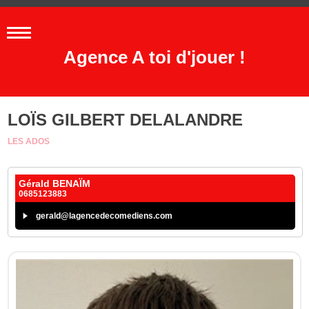
Agence A toi d'jouer !
LOÏS GILBERT DELALANDRE
LES ADOS
Gérald BENAÏM
0685123883
gerald@lagencedecomediens.com