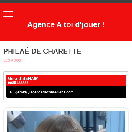
Agence A toi d'jouer !
PHILAÉ DE CHARETTE
LES ADOS
Gérald BENAÏM
0685123883
gerald@lagencedecomediens.com