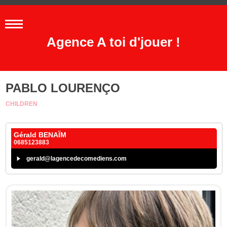
Agence A toi d'jouer !
PABLO LOURENÇO
CHILDREN
Gérald BENAÏM
0685123883
gerald@lagencedecomediens.com