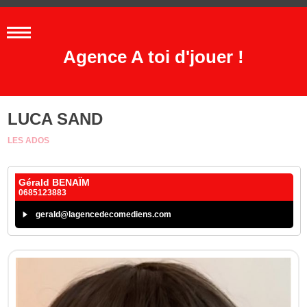
Agence A toi d'jouer !
LUCA SAND
LES ADOS
Gérald BENAÏM
0685123883
gerald@lagencedecomediens.com