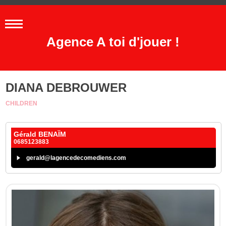
Agence A toi d'jouer !
DIANA DEBROUWER
CHILDREN
Gérald BENAÏM
0685123883
gerald@lagencedecomediens.com