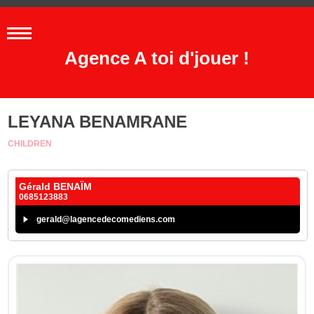
Agence A toi d'jouer !
LEYANA BENAMRANE
CHILDREN
Gérald BENAÏM
0685123883
gerald@lagencedecomediens.com