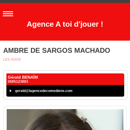
Agence A toi d'jouer !
AMBRE DE SARGOS MACHADO
LES ADOS
Gérald BENAÏM
0685123883
gerald@lagencedecomediens.com