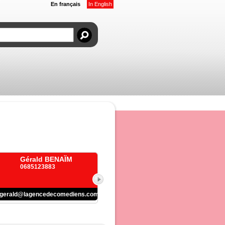
En français
In English
Gérald BENAÏM
0685123883
gerald@lagencedecomediens.com