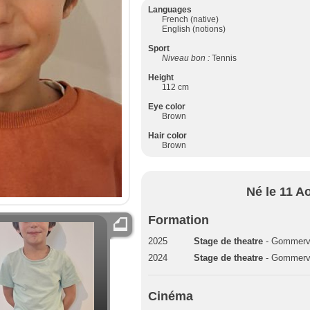
Languages
French (native)
English (notions)
Sport
Niveau bon :
Tennis
Height
112 cm
Eye color
Brown
Hair color
Brown
Né le 11 A
Formation
2025
Stage de theatre
- Gommervil
2024
Stage de theatre
- Gommervil
Cinéma