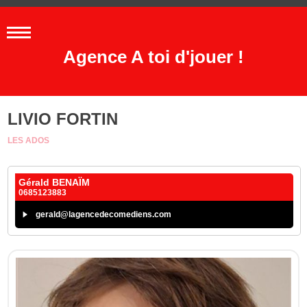
Agence A toi d'jouer !
LIVIO FORTIN
LES ADOS
Gérald BENAÏM
0685123883
gerald@lagencedecomediens.com