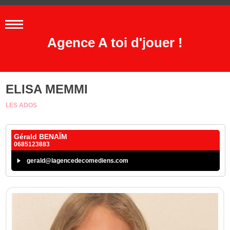
Agence A toi d'jouer !
ELISA MEMMI
LES ADOS
Gérald BENAÏM
0685123883
gerald@lagencedecomediens.com