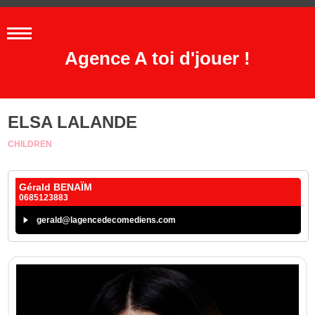
Agence A toi d'jouer !
ELSA LALANDE
CHILDREN
Gérald BENAÏM
0685123883
gerald@lagencedecomediens.com