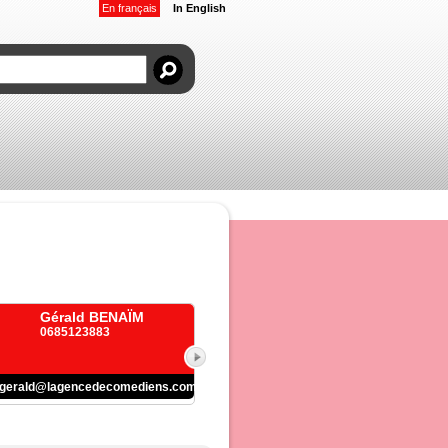
En français
In English
Gérald BENAÏM
0685123883
gerald@lagencedecomediens.com