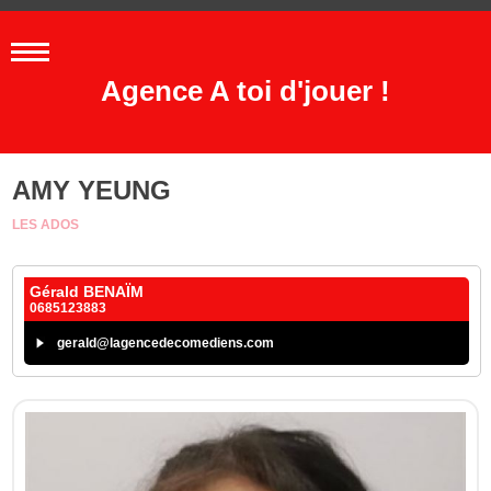
Agence A toi d'jouer !
AMY YEUNG
LES ADOS
Gérald BENAÏM
0685123883
gerald@lagencedecomediens.com