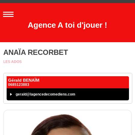
Agence A toi d'jouer !
ANAÏA RECORBET
LES ADOS
Gérald BENAÏM
0685123883
gerald@lagencedecomediens.com