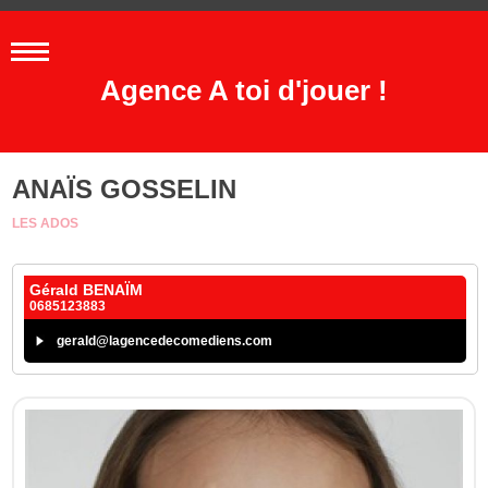
Agence A toi d'jouer !
ANAÏS GOSSELIN
LES ADOS
Gérald BENAÏM
0685123883
gerald@lagencedecomediens.com