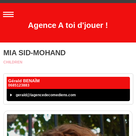
Agence A toi d'jouer !
MIA SID-MOHAND
CHILDREN
Gérald BENAÏM
0685123883
gerald@lagencedecomediens.com