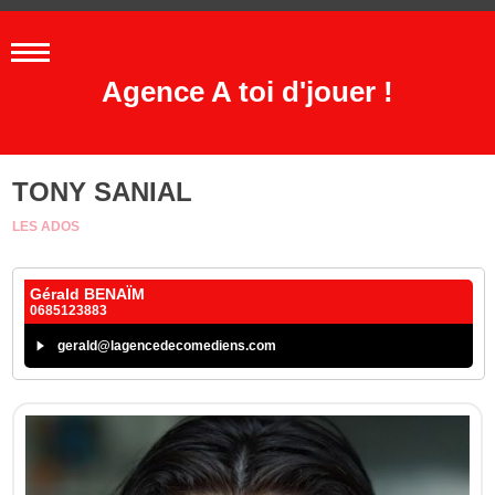
Agence A toi d'jouer !
TONY SANIAL
LES ADOS
Gérald BENAÏM
0685123883
gerald@lagencedecomediens.com