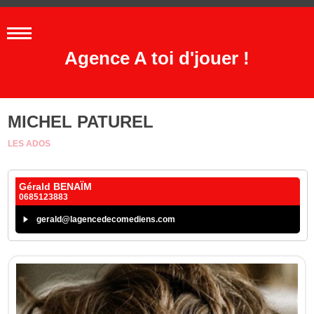
Agence A toi d'jouer !
MICHEL PATUREL
LES ADOS
Gérald BENAÏM
0685123883
gerald@lagencedecomediens.com