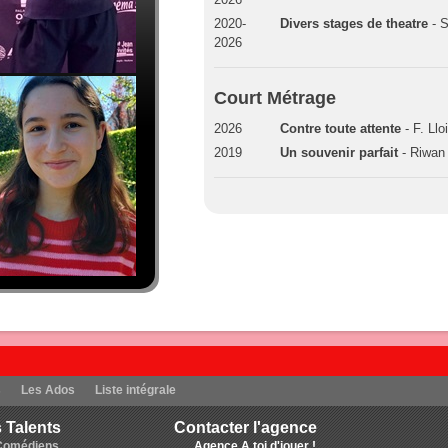
2020-
Divers stages de theatre
- S
2026
Court Métrage
2026
Contre toute attente
- F. Llo
2019
Un souvenir parfait
- Riwan
s
Les Ados
Liste intégrale
 Talents
Contacter l'agence
Comédiens
Agence A toi d'jouer !