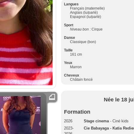
Langues
Français (maternelle)
Anglais (lu/parlé)
Espagnol (lu/parlé)
Sport
Niveau bon :
Cirque
Danse
Classique (bon)
Taille
161 cm
Yeux
Marron
Cheveux
Châtain foncé
Née le 18 ju
Formation
2026
Stage cinema
- Ciné kids
2023-
Cie Babayaga - Katia Redie
2026