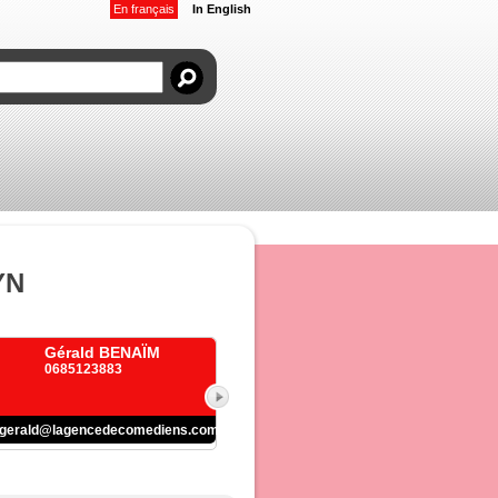
En français
In English
YN
Gérald BENAÏM
0685123883
gerald@lagencedecomediens.com