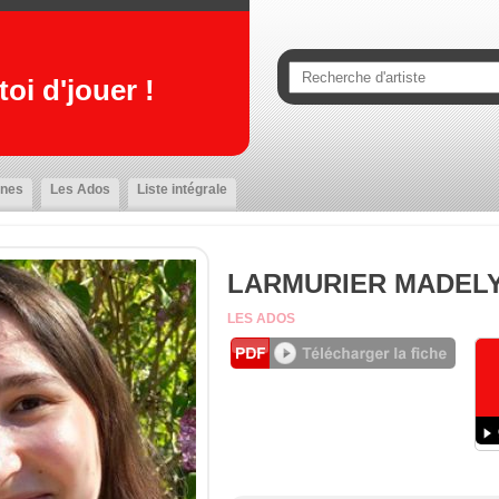
oi d'jouer !
nes
Les Ados
Liste intégrale
LARMURIER MADEL
LES ADOS