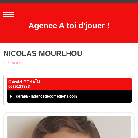
Agence A toi d'jouer !
NICOLAS MOURLHOU
LES ADOS
Gérald BENAÏM
0685123883
gerald@lagencedecomediens.com