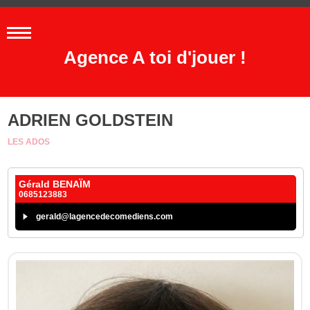
Agence A toi d'jouer !
ADRIEN GOLDSTEIN
LES ADOS
Gérald BENAÏM
0685123883
gerald@lagencedecomediens.com