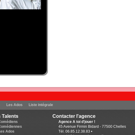
s
Les Ados
Liste intégrale
 Talents
Contacter l'agence
Comédiens
Agence A toi d'jouer !
Comédiennes
45 Avenue Firmin Bidard - 77500 Chelles
Les Ados
Tél. 06.85.12.38.83 •