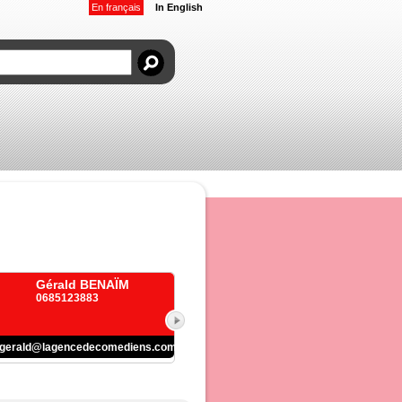
En français
In English
Gérald BENAÏM
0685123883
gerald@lagencedecomediens.com