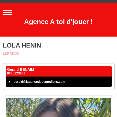
Agence A toi d'jouer !
LOLA HENIN
LES ADOS
Gérald BENAÏM
0685123883
gerald@lagencedecomediens.com