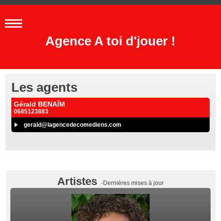
Agence A toi d'jouer !
Les agents
Gérald BENAÏM
0685123883
gerald@lagencedecomediens.com
Artistes
-Dernières mises à jour