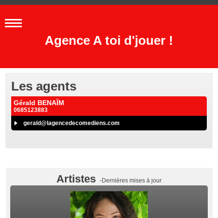
Agence A toi d'jouer !
Les agents
Gérald BENAÏM
0685123883
gerald@lagencedecomediens.com
Artistes
-Dernières mises à jour