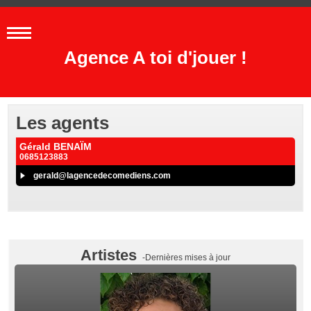
Agence A toi d'jouer !
Les agents
Gérald BENAÏM
0685123883
gerald@lagencedecomediens.com
Artistes
-Dernières mises à jour