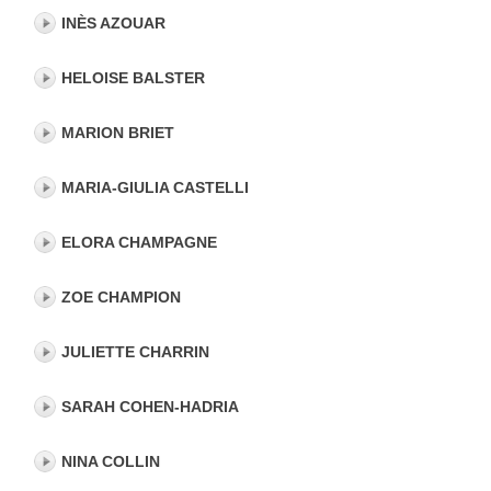
Russe
INÈS AZOUAR
Bulgare
Marocain
HELOISE BALSTER
Chinois
Polonais
MARION BRIET
Suédois
Langue des signes
MARIA-GIULIA CASTELLI
Hongrois
Moldave
ELORA CHAMPAGNE
Toutes les langues
ZOE CHAMPION
JULIETTE CHARRIN
SARAH COHEN-HADRIA
NINA COLLIN