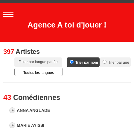
Agence A toi d'jouer !
397
Artistes
Filtrer par langue parlée
Trier par nom
Trier par âge
Toutes les langues
Français
Anglais
43
Comédiennes
Italien
Espagnol
ANNA ANGLADE
Allemand
Portugais
MARIE AYISSI
Hébreu