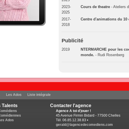
2023-
Cours de theatre
- Ateliers 
2025
2017-
Centre d'animations du 10 
2018
Publicité
2019
NTERMARCHE pour les cook
monde.
- Rudi Rosenberg
s
Les Ados
Liste intégrale
 Talents
Contacter l'agence
Comédiens
Agence A toi d'jouer !
Comédiennes
45 Avenue Firmin Bidard - 77500 Chelles
Les Ados
Tél. 06.85.12.38.83 •
gerald@lagencedecomediens.com