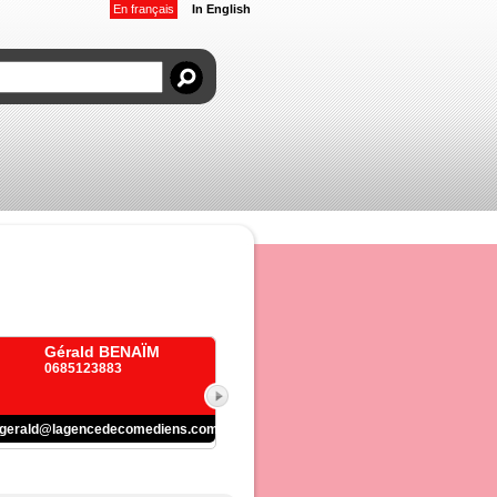
En français
In English
Gérald BENAÏM
0685123883
gerald@lagencedecomediens.com