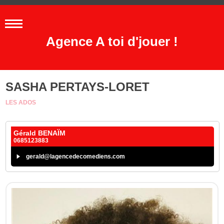
Agence A toi d'jouer !
SASHA PERTAYS-LORET
LES ADOS
Gérald BENAÏM
0685123883
gerald@lagencedecomediens.com