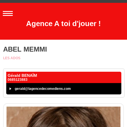
Agence A toi d'jouer !
ABEL MEMMI
LES ADOS
Gérald BENAÏM
0685123883
gerald@lagencedecomediens.com