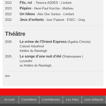
Fils, roi
2023
- Terence ADDED -
L'enfant.
Pépère
2023
- Henri-Paul Korchia -
Mathieu
Un hibou
2022
- Alex Dos Santos -
L'enfant
Jeux d'enfants
2022
- Ines Paduret - ESEC -
Greg
Théâtre
Le crime de l’Orient Express
2026
(Agatha Christie)
Colonel Arbuthnot
théâtre du Ranelagh
Le songe d’une nuit d’été
2025
(Shakespeare )
Lysandre
au théâtre du Ranelagh.
aire
Accueil
Comédiens
Comédiennes
Les Ados
Liste intégrale