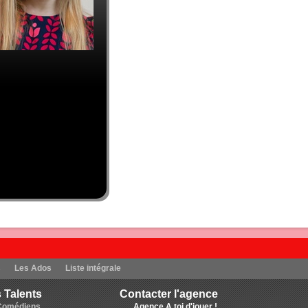
s
Les Ados
Liste intégrale
 Talents
Contacter l'agence
Comédiens
Agence A toi d'jouer !