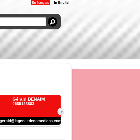
En français
In English
Gérald BENAÏM
0685123883
gerald@lagencedecomediens.com