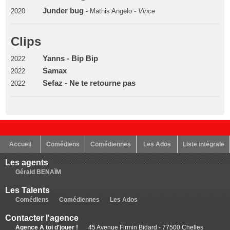
Junder bug
2020
- Mathis Angelo -
Vince
Clips
Yanns - Bip Bip
2022
Samax
2022
Sefaz - Ne te retourne pas
2022
Accueil
Comédiens
Comédiennes
Les Ados
Liste intégrale
Les agents
Gérald BENAÏM
Les Talents
Comédiens
Comédiennes
Les Ados
Contacter l'agence
Agence A toi d'jouer !
45 Avenue Firmin Bidard - 77500 Chelles