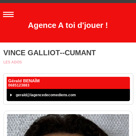
Agence A toi d'jouer !
VINCE GALLIOT--CUMANT
LES ADOS
Gérald BENAÏM
0685123883
gerald@lagencedecomediens.com