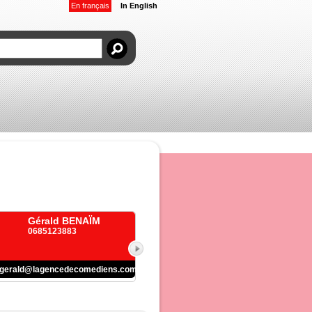
En français
In English
Gérald BENAÏM
0685123883
gerald@lagencedecomediens.com