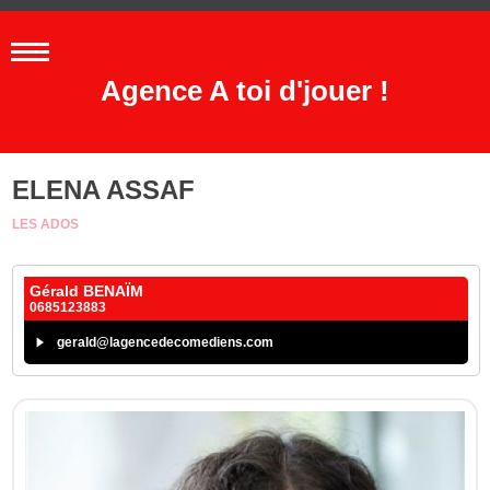
Agence A toi d'jouer !
ELENA ASSAF
LES ADOS
Gérald BENAÏM
0685123883
gerald@lagencedecomediens.com