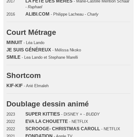
LA FETE DES MERES
2017
- Marie-Castille Mention Schaar
-
Raphael
ALIBI.COM
2016
- Philippe Lacheau -
Charly
Court Métrage
MINUIT
- Léa Lando
JE SUIS GÉNÉREUX
- Mélissa Nkoko
SMILE
- Lea Lando et Stephane Marelli
Shortcom
KIF-KIF
- Arié Elmaleh
Doublage dessin animé
SUPER KITTIES
2023
- DISNEY + -
BUDDY
EVA LA CHOUETTE
2022
- NETFLIX
SCROOGE- CHRISTMAS CAROLL
2022
- NETFLIX
FONDATION
2021
- Apple TV