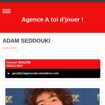
Agence A toi d'jouer !
ADAM SEDDOUKI
LES ADOS
Gérald BENAÏM
0685123883
gerald@lagencedecomediens.com