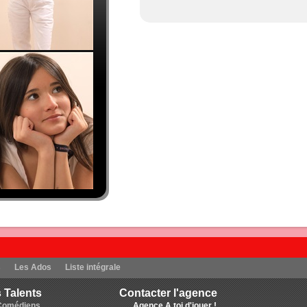
s
Les Ados
Liste intégrale
 Talents
Contacter l'agence
Comédiens
Agence A toi d'jouer !