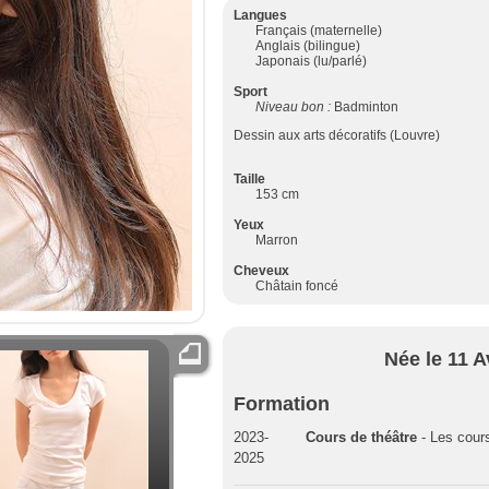
Langues
Français (maternelle)
Anglais (bilingue)
Japonais (lu/parlé)
Sport
Niveau bon :
Badminton
Dessin aux arts décoratifs (Louvre)
Taille
153 cm
Yeux
Marron
Cheveux
Châtain foncé
Née le 11 A
Formation
2023-
Cours de théâtre
- Les cour
2025