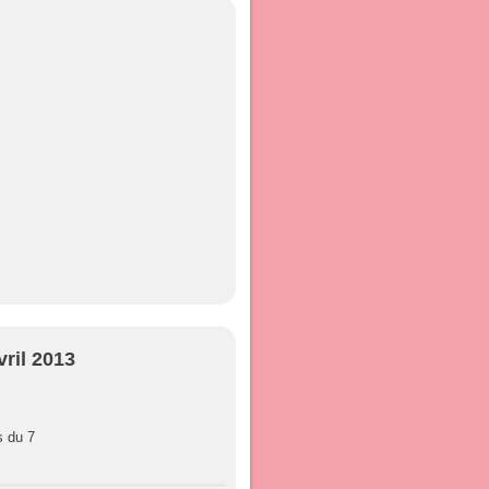
vril 2013
s du 7