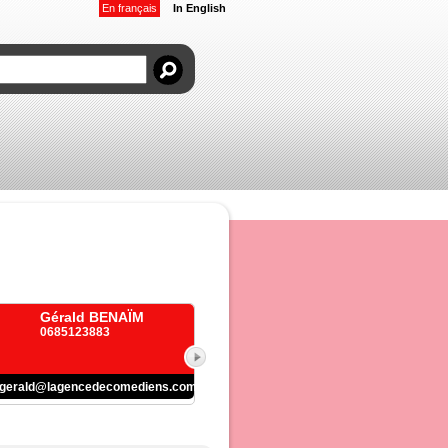
En français
In English
Gérald BENAÏM
0685123883
gerald@lagencedecomediens.com