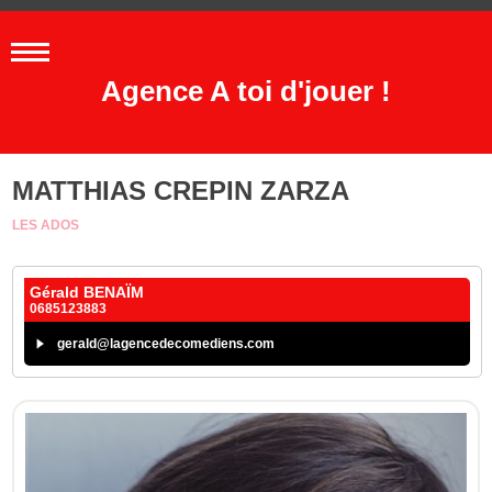
Agence A toi d'jouer !
MATTHIAS CREPIN ZARZA
LES ADOS
Gérald BENAÏM
0685123883
gerald@lagencedecomediens.com