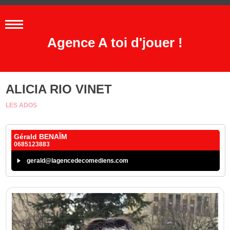
Agence A toi d'jouer !
ALICIA RIO VINET
LES ADOS
Gérald BENAÏM
0685123883
gerald@lagencedecomediens.com