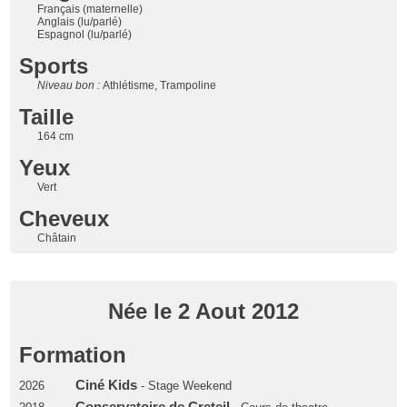
Français (maternelle)
Anglais (lu/parlé)
Espagnol (lu/parlé)
Sports
Niveau bon :
Athlétisme, Trampoline
Taille
164 cm
Yeux
Vert
Cheveux
Châtain
Née le 2 Aout 2012
Formation
Ciné Kids
2026
- Stage Weekend
Conservatoire de Creteil